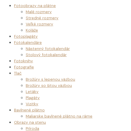
Fotoobrazy na plátne
Malé rozmery
Stredné rozmery
Veľké rozmery
Koláže
Fotoplagáty
Fotokalendáre
Nástenný fotokalendár
Stolový fotokalendár
Fotoknihy
Fotografie
Tlač
Brožúry s lepenou väzbou
Brožúry so šitou väzbou
Letáky
Plagáty
Vizitky
Bavlnené plátno
Maliarske bavlnené plátno na ráme
Obrazy na stenu
Príroda