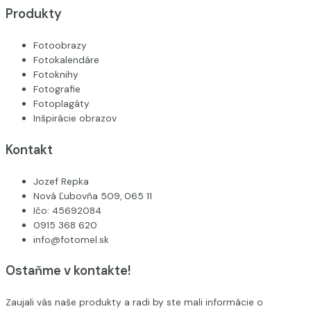
Produkty
Fotoobrazy
Fotokalendáre
Fotoknihy
Fotografie
Fotoplagáty
Inšpirácie obrazov
Kontakt
Jozef Repka
Nová Ľubovňa 509, 065 11
Ičo: 45692084
0915 368 620
info@fotomel.sk
Ostaňme v kontakte!
Zaujali vás naše produkty a radi by ste mali informácie o