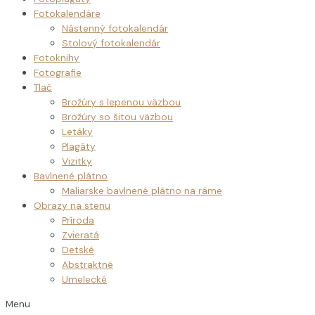
Fotokalendáre
Nástenný fotokalendár
Stolový fotokalendár
Fotoknihy
Fotografie
Tlač
Brožúry s lepenou väzbou
Brožúry so šitou väzbou
Letáky
Plagáty
Vizitky
Bavlnené plátno
Maliarske bavlnené plátno na ráme
Obrazy na stenu
Príroda
Zvieratá
Detské
Abstraktné
Umelecké
Menu