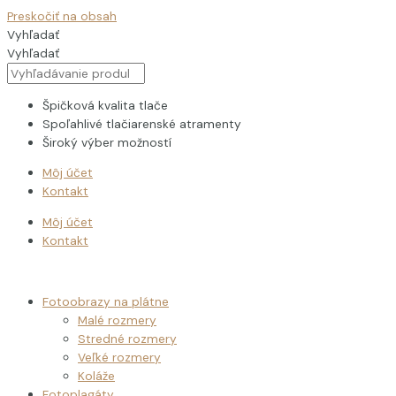
Preskočiť na obsah
Vyhľadať
Vyhľadať
Špičková kvalita tlače
Spoľahlivé tlačiarenské atramenty
Široký výber možností
Môj účet
Kontakt
Môj účet
Kontakt
Fotoobrazy na plátne
Malé rozmery
Stredné rozmery
Veľké rozmery
Koláže
Fotoplagáty