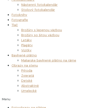
Nástenný fotokalendár
Stolový fotokalendár
Fotoknihy
Fotografie
Tlač
Brožúry s lepenou väzbou
Brožúry so šitou väzbou
Letáky
Plagáty
Vizitky
Bavlnené plátno
Maliarske bavlnené plátno na ráme
Obrazy na stenu
Príroda
Zvieratá
Detské
Abstraktné
Umelecké
Menu
Fotoobrazy na plátne