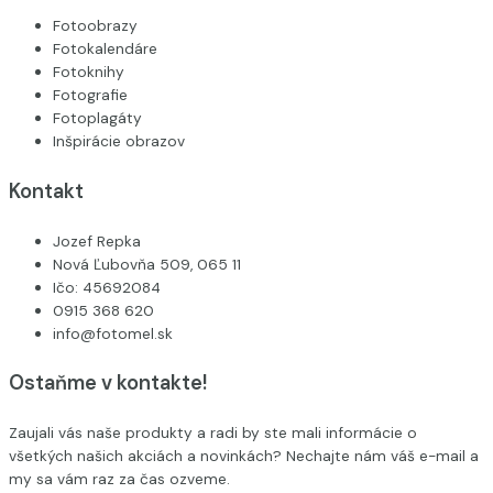
Fotoobrazy
Fotokalendáre
Fotoknihy
Fotografie
Fotoplagáty
Inšpirácie obrazov
Kontakt
Jozef Repka
Nová Ľubovňa 509, 065 11
Ičo: 45692084
0915 368 620
info@fotomel.sk
Ostaňme v kontakte!
Zaujali vás naše produkty a radi by ste mali informácie o
všetkých našich akciách a novinkách? Nechajte nám váš e-mail a
my sa vám raz za čas ozveme.