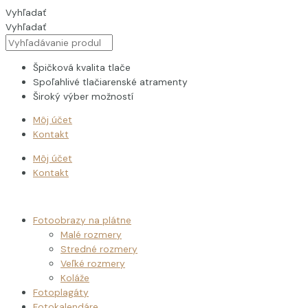
Preskočiť
Vyhľadať
na
Vyhľadať
obsah
Špičková kvalita tlače
Spoľahlivé tlačiarenské atramenty
Široký výber možností
Môj účet
Kontakt
Môj účet
Kontakt
Fotoobrazy na plátne
Malé rozmery
Stredné rozmery
Veľké rozmery
Koláže
Fotoplagáty
Fotokalendáre