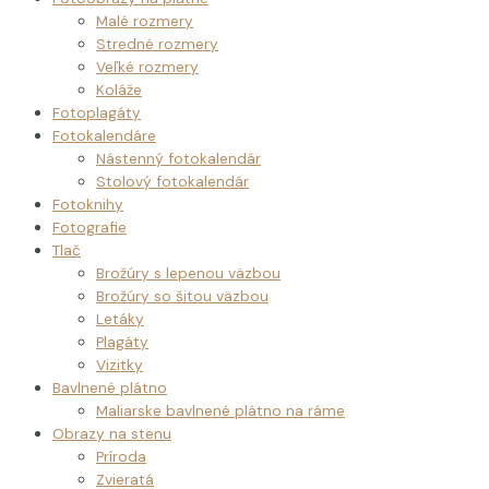
Malé rozmery
Stredné rozmery
Veľké rozmery
Koláže
Fotoplagáty
Fotokalendáre
Nástenný fotokalendár
Stolový fotokalendár
Fotoknihy
Fotografie
Tlač
Brožúry s lepenou väzbou
Brožúry so šitou väzbou
Letáky
Plagáty
Vizitky
Bavlnené plátno
Maliarske bavlnené plátno na ráme
Obrazy na stenu
Príroda
Zvieratá