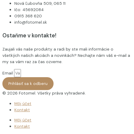
Nová Ľubovňa 509, 065 11
Ičo: 45692084
0915 368 620
info@fotomel.sk
Ostaňme v kontakte!
Zaujali vás naše produkty a radi by ste mali informácie o
všetkých našich akciách a novinkách? Nechajte nám váš e-mail a
my sa vám raz za čas ozveme.
Email
Prihlásiť sa k odberu
© 2026 Fotomel. Všetky práva vyhradené.
Môj účet
Kontakt
Môj účet
Kontakt