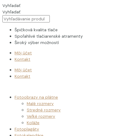
Preskočiť
Fotoobraz
Vyhľadať
na
na
Vyhľadať
obsah
plátne
na
šírku
Špičková kvalita tlače
150x100
Spoľahlivé tlačiarenské atramenty
-
Široký výber možností
Koláž
Môj účet
zo
Kontakt
4
fotiek
Môj účet
quantity
Kontakt
Fotoobrazy na plátne
Malé rozmery
Stredné rozmery
Veľké rozmery
Koláže
Fotoplagáty
Fotokalendáre