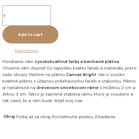
Add to cart
Description
Ponúkame vám
vysokokvalitné farby a bavlnené plátna
.
Chceme vám dopriať čo najvyššiu kvalitu farieb a materiálu, preto
naše obrazy tlačíme na plátno
Canvas Bright
. Ide o vysoko
kvalitné plátno s úžasnou priliehavosťou farieb a stálosťou. Plátno
je natiahnuté na
drevenom smrekovom ráme
s hrúbkou 2 cm a
šírkou 3 cm. Takto je zaistená stabilita rámu, ktorý je vysušený a
tak zaistí, že si rám bude držať svoj tvar.
Okraj
Fotka až za okraj, Roztiahnutie pixelov, Zrkadlenie