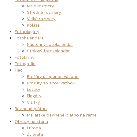
Malé rozmery
Stredné rozmery
Veľké rozmery
Koláže
Fotoplagáty
Fotokalendáre
Nástenný fotokalendár
Stolový fotokalendár
Fotoknihy
Fotografie
Tlač
Brožúry s lepenou väzbou
Brožúry so šitou väzbou
Letáky
Plagáty
Vizitky
Bavlnené plátno
Maliarske bavlnené plátno na ráme
Obrazy na stenu
Príroda
Zvieratá