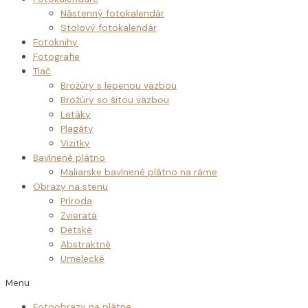
Nástenný fotokalendár
Stolový fotokalendár
Fotoknihy
Fotografie
Tlač
Brožúry s lepenou väzbou
Brožúry so šitou väzbou
Letáky
Plagáty
Vizitky
Bavlnené plátno
Maliarske bavlnené plátno na ráme
Obrazy na stenu
Príroda
Zvieratá
Detské
Abstraktné
Umelecké
Menu
Fotoobrazy na plátne