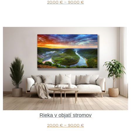
20.00
€
–
90.00
€
Rieka v objatí stromov
20.00
€
–
90.00
€