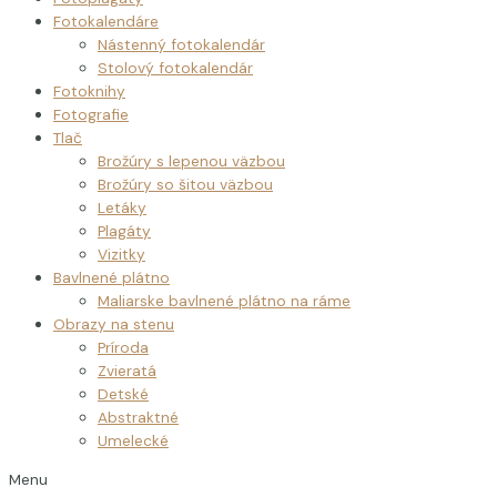
Fotokalendáre
Nástenný fotokalendár
Stolový fotokalendár
Fotoknihy
Fotografie
Tlač
Brožúry s lepenou väzbou
Brožúry so šitou väzbou
Letáky
Plagáty
Vizitky
Bavlnené plátno
Maliarske bavlnené plátno na ráme
Obrazy na stenu
Príroda
Zvieratá
Detské
Abstraktné
Umelecké
Menu