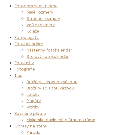
Fotoobrazy na plátne
Malé rozmery
Stredné rozmery
Veľké rozmery
Koláže
Fotoplagáty
Fotokalendáre
Nástenný fotokalendár
Stolový fotokalendár
Fotoknihy
Fotografie
Tlač
Brožúry s lepenou väzbou
Brožúry so šitou väzbou
Letáky
Plagáty
Vizitky
Bavlnené plátno
Maliarske bavlnené plátno na ráme
Obrazy na stenu
Príroda