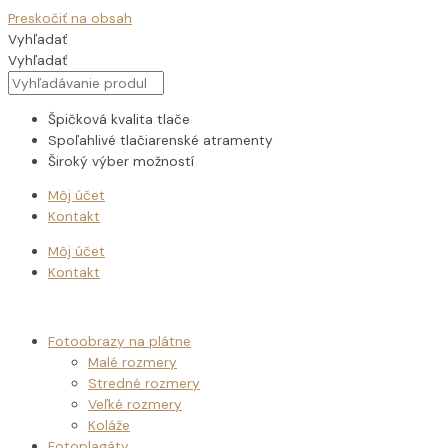
Preskočiť na obsah
Vyhľadať
Vyhľadať
Špičková kvalita tlače
Spoľahlivé tlačiarenské atramenty
Široký výber možností
Môj účet
Kontakt
Môj účet
Kontakt
Fotoobrazy na plátne
Malé rozmery
Stredné rozmery
Veľké rozmery
Koláže
Fotoplagáty