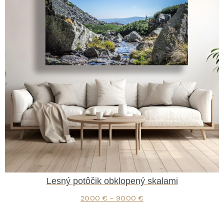
Lesný potôčik obklopený skalami
20.00
€
–
90.00
€