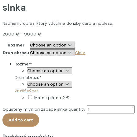
slnka
Nádherný obraz, ktorý vdýchne do izby čaro a noblesu.
20.00
€
–
90.00
€
Rozmer
Druh obrazu
Clear
Rozmer
*
Druh obrazu
*
Zrušiť výber
Matne plátno
2 €
Opustený mlyn pri západe slnka quantity
Add to cart
Podobné
produkty