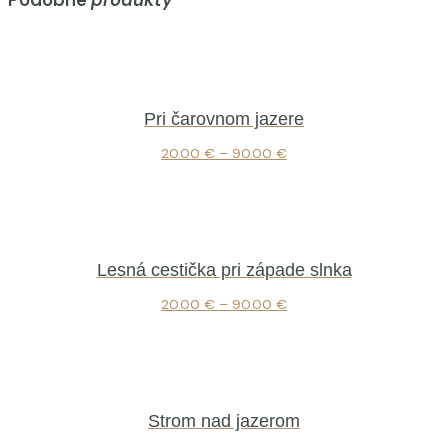
Pri čarovnom jazere
20.00
€
–
90.00
€
Lesná cestička pri západe slnka
20.00
€
–
90.00
€
Strom nad jazerom