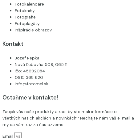
Fotokalendáre
Fotoknihy
Fotografie
Fotoplagáty
Inšpirácie obrazov
Kontakt
Jozef Repka
Nová Ľubovňa 509, 065 11
Ičo: 45692084
0915 368 620
info@fotomel.sk
Ostaňme v kontakte!
Zaujali vás naše produkty a radi by ste mali informácie o
všetkých našich akciách a novinkách? Nechajte nám váš e-mail a
my sa vám raz za čas ozveme.
Email