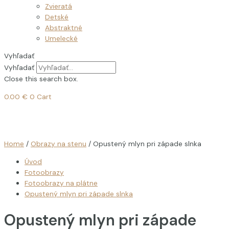
Zvieratá
Detské
Abstraktné
Umelecké
Vyhľadať
Vyhľadať
Close this search box.
0.00
€
0
Cart
Home
/
Obrazy na stenu
/ Opustený mlyn pri západe slnka
Úvod
Fotoobrazy
Fotoobrazy na plátne
Opustený mlyn pri západe slnka
Opustený mlyn pri západe