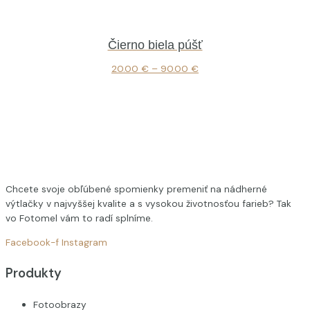
Čierno biela púšť
20.00
€
–
90.00
€
Chcete svoje obľúbené spomienky premeniť na nádherné
výtlačky v najvyššej kvalite a s vysokou životnosťou farieb? Tak
vo Fotomel vám to radí splníme.
Facebook-f
Instagram
Produkty
Fotoobrazy