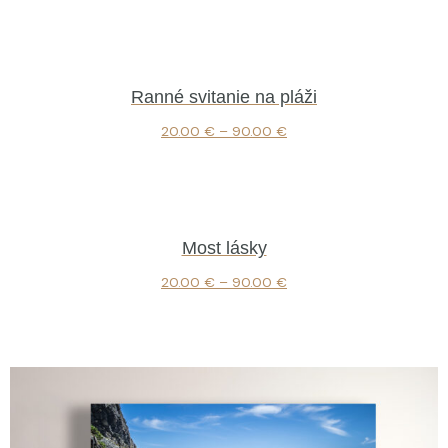
Ranné svitanie na pláži
20.00
€
–
90.00
€
Most lásky
20.00
€
–
90.00
€