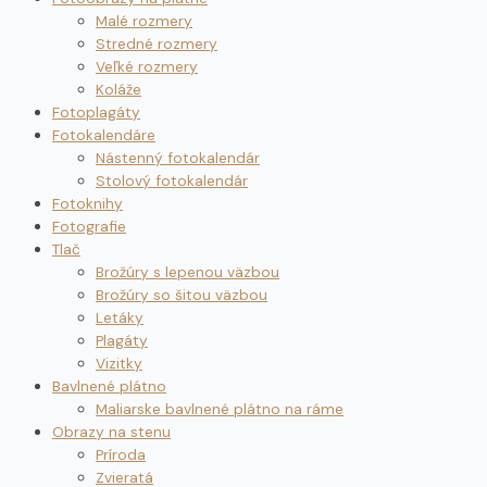
Malé rozmery
Stredné rozmery
Veľké rozmery
Koláže
Fotoplagáty
Fotokalendáre
Nástenný fotokalendár
Stolový fotokalendár
Fotoknihy
Fotografie
Tlač
Brožúry s lepenou väzbou
Brožúry so šitou väzbou
Letáky
Plagáty
Vizitky
Bavlnené plátno
Maliarske bavlnené plátno na ráme
Obrazy na stenu
Príroda
Zvieratá