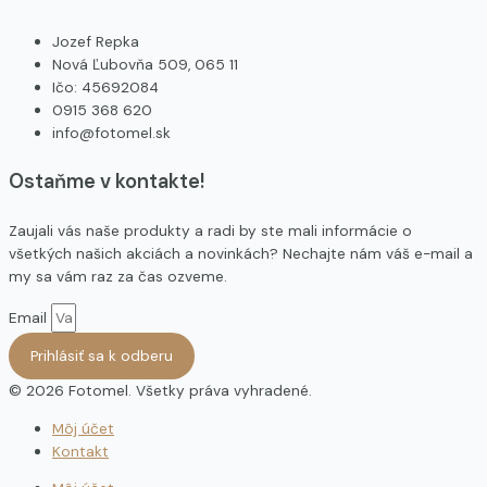
Jozef Repka
Nová Ľubovňa 509, 065 11
Ičo: 45692084
0915 368 620
info@fotomel.sk
Ostaňme v kontakte!
Zaujali vás naše produkty a radi by ste mali informácie o
všetkých našich akciách a novinkách? Nechajte nám váš e-mail a
my sa vám raz za čas ozveme.
Email
Prihlásiť sa k odberu
© 2026 Fotomel. Všetky práva vyhradené.
Môj účet
Kontakt