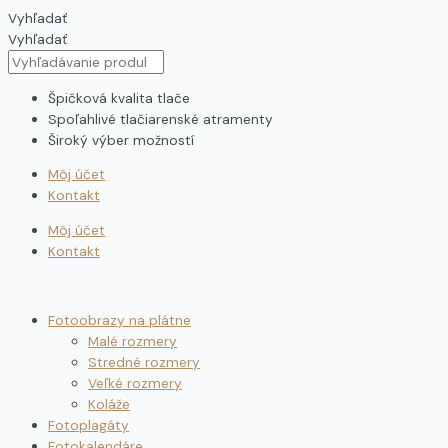
Preskočiť
Vyhľadať
na
Vyhľadať
obsah
Špičková kvalita tlače
Spoľahlivé tlačiarenské atramenty
Široký výber možností
Môj účet
Kontakt
Môj účet
Kontakt
Fotoobrazy na plátne
Malé rozmery
Stredné rozmery
Veľké rozmery
Koláže
Fotoplagáty
Fotokalendáre