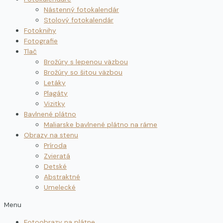
Nástenný fotokalendár
Stolový fotokalendár
Fotoknihy
Fotografie
Tlač
Brožúry s lepenou väzbou
Brožúry so šitou väzbou
Letáky
Plagáty
Vizitky
Bavlnené plátno
Maliarske bavlnené plátno na ráme
Obrazy na stenu
Príroda
Zvieratá
Detské
Abstraktné
Umelecké
Menu
Fotoobrazy na plátne