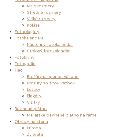
Malé rozmery
Stredné rozmery
Veľké rozmery
Koláže
Fotoplagáty
Fotokalendáre
Nástenný fotokalendár
Stolový fotokalendár
Fotoknihy
Fotografie
Tlač
Brožúry s lepenou väzbou
Brožúry so šitou väzbou
Letáky
Plagáty
Vizitky
Bavlnené plátno
Maliarske bavlnené plátno na ráme
Obrazy na stenu
Príroda
Zvieratá