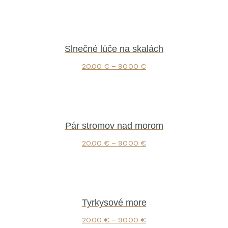
Slnečné lúče na skalách
20.00
€
–
90.00
€
Pár stromov nad morom
20.00
€
–
90.00
€
Tyrkysové more
20.00
€
–
90.00
€