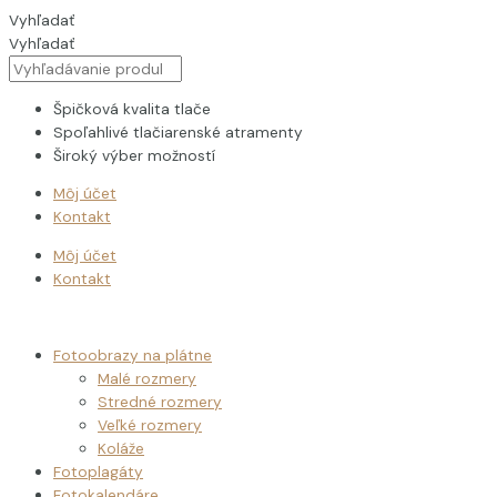
Preskočiť
Lúče
Vyhľadať
na
prenikajúce
Vyhľadať
obsah
cez
les
quantity
Špičková kvalita tlače
Spoľahlivé tlačiarenské atramenty
Široký výber možností
Môj účet
Kontakt
Môj účet
Kontakt
Fotoobrazy na plátne
Malé rozmery
Stredné rozmery
Veľké rozmery
Koláže
Fotoplagáty
Fotokalendáre