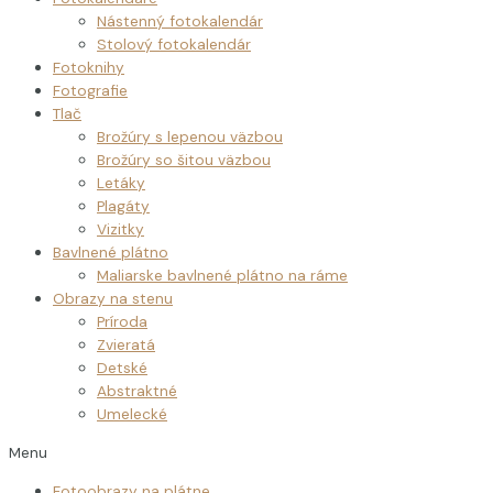
Nástenný fotokalendár
Stolový fotokalendár
Fotoknihy
Fotografie
Tlač
Brožúry s lepenou väzbou
Brožúry so šitou väzbou
Letáky
Plagáty
Vizitky
Bavlnené plátno
Maliarske bavlnené plátno na ráme
Obrazy na stenu
Príroda
Zvieratá
Detské
Abstraktné
Umelecké
Menu
Fotoobrazy na plátne