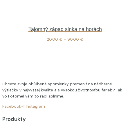
Tajomný západ slnka na horách
20.00
€
–
90.00
€
Chcete svoje obľúbené spomienky premeniť na nádherné
výtlačky v najvyššej kvalite a s vysokou životnosťou farieb? Tak
vo Fotomel vám to radí splníme.
Facebook-f
Instagram
Produkty