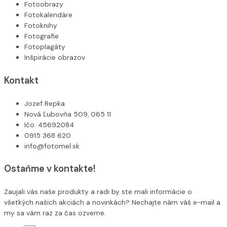
Fotoobrazy
Fotokalendáre
Fotoknihy
Fotografie
Fotoplagáty
Inšpirácie obrazov
Kontakt
Jozef Repka
Nová Ľubovňa 509, 065 11
Ičo: 45692084
0915 368 620
info@fotomel.sk
Ostaňme v kontakte!
Zaujali vás naše produkty a radi by ste mali informácie o
všetkých našich akciách a novinkách? Nechajte nám váš e-mail a
my sa vám raz za čas ozveme.