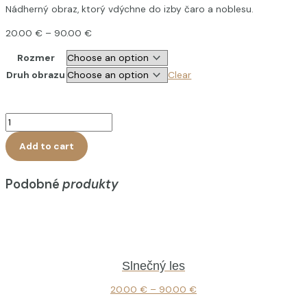
Nádherný obraz, ktorý vdýchne do izby čaro a noblesu.
20.00
€
–
90.00
€
Rozmer
Druh obrazu
Clear
Add to cart
Podobné
produkty
Slnečný les
20.00
€
–
90.00
€