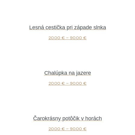
Lesná cestička pri západe slnka
20.00
€
–
90.00
€
Chalúpka na jazere
20.00
€
–
90.00
€
Čarokrásny potôčik v horách
20.00
€
–
90.00
€