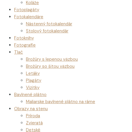
Koláže
Fotoplagáty
Fotokalendáre
Nástenný fotokalendár
Stolový fotokalendár
Fotoknihy
Fotografie
Tlač
Brožúry s lepenou väzbou
Brožúry so šitou väzbou
Letáky
Plagáty
Vizitky
Bavlnené plátno
Maliarske bavlnené plátno na ráme
Obrazy na stenu
Príroda
Zvieratá
Detské