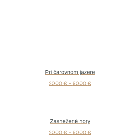
Pri čarovnom jazere
20.00
€
–
90.00
€
Zasnežené hory
20.00
€
–
90.00
€