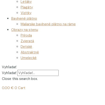
Letáky
Plagáty
Vizitky
Bavlnené plátno
Maliarske bavlnené plátno na ráme
Obrazy na stenu
Príroda
Zvieratá
Detské
Abstraktné
Umelecké
Vyhľadať
Vyhľadať
Close this search box.
0.00
€
0
Cart