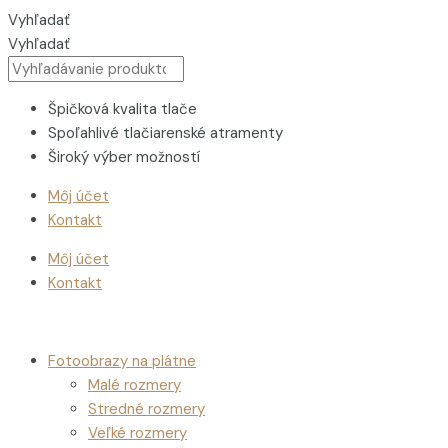
Preskočiť
Púpava
Vyhľadať
na
vo
Vyhľadať
obsah
fialovom
pozadí
quantity
Špičková kvalita tlače
Spoľahlivé tlačiarenské atramenty
Široký výber možností
Môj účet
Kontakt
Môj účet
Kontakt
Fotoobrazy na plátne
Malé rozmery
Stredné rozmery
Veľké rozmery