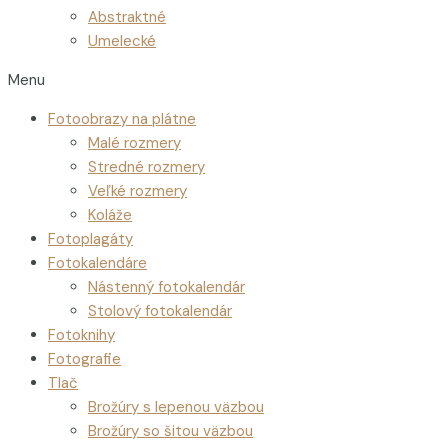
Abstraktné
Umelecké
Menu
Fotoobrazy na plátne
Malé rozmery
Stredné rozmery
Veľké rozmery
Koláže
Fotoplagáty
Fotokalendáre
Nástenný fotokalendár
Stolový fotokalendár
Fotoknihy
Fotografie
Tlač
Brožúry s lepenou väzbou
Brožúry so šitou väzbou