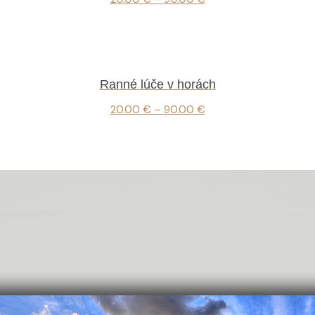
Ranné lúče v horách
20.00
€
–
90.00
€