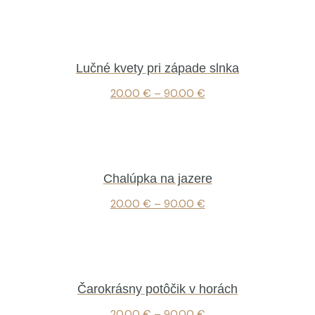
Lučné kvety pri západe slnka
20.00
€
–
90.00
€
Chalúpka na jazere
20.00
€
–
90.00
€
Čarokrásny potôčik v horách
20.00
€
–
90.00
€