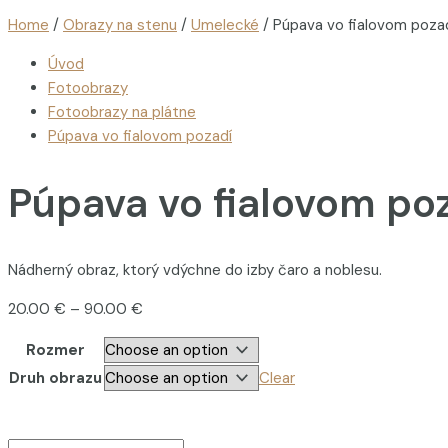
Home
/
Obrazy na stenu
/
Umelecké
/ Púpava vo fialovom poza
Úvod
Fotoobrazy
Fotoobrazy na plátne
Púpava vo fialovom pozadí
Púpava vo fialovom po
Nádherný obraz, ktorý vdýchne do izby čaro a noblesu.
20.00
€
–
90.00
€
Rozmer
Druh obrazu
Clear